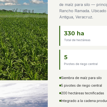
de maíz para silo — princi
Rancho Ramada. Ubicado 
Antigua, Veracruz.
330 ha
Total de hectáreas
5
Pivotes de riego central
Siembra de maíz para silo
5 pivotes de riego central
200 hectáreas tecnificadas
Integrado a la cadena produ