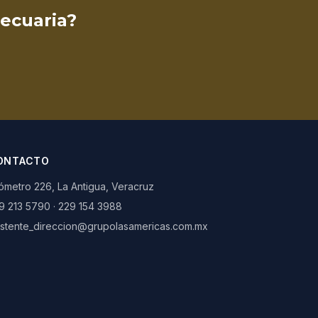
ecuaria?
ONTACTO
lómetro 226, La Antigua, Veracruz
9 213 5790
·
229 154 3988
istente_direccion@grupolasamericas.com.mx